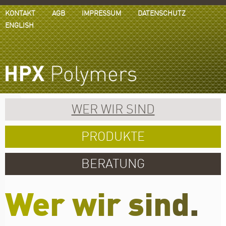
KONTAKT
AGB
IMPRESSUM
DATENSCHUTZ
ENGLISH
WER WIR SIND
PRODUKTE
BERATUNG
W
e
r
w
i
r
s
i
n
d
.