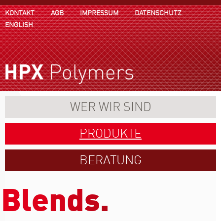
KONTAKT
AGB
IMPRESSUM
DATENSCHUTZ
ENGLISH
WER WIR SIND
PRODUKTE
BERATUNG
B
l
e
n
d
s
.