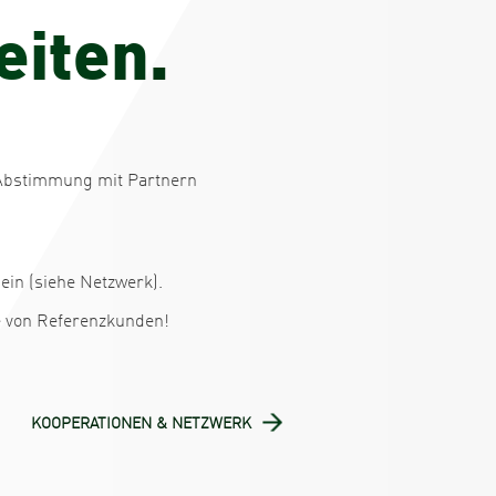
e
i
t
e
n
.
er Abstimmung mit Partnern
 ein (siehe Netzwerk).
e von Referenzkunden!
KOOPERATIONEN & NETZWERK