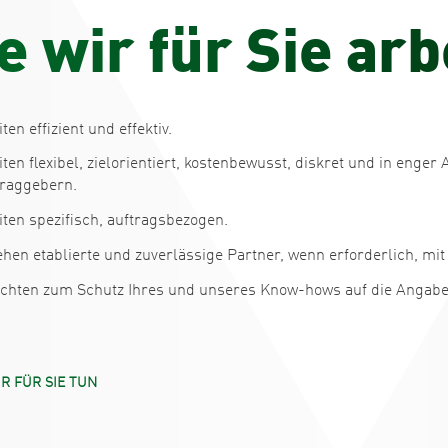
e
w
i
r
f
ü
r
S
i
e
a
r
b
ten effizient und effektiv.
iten flexibel, zielorientiert, kostenbewusst, diskret und in eng
traggebern.
iten spezifisch, auftragsbezogen.
ehen etablierte und zuverlässige Partner, wenn erforderlich, mit
ichten zum Schutz Ihres und unseres Know-hows auf die Angab
R FÜR SIE TUN